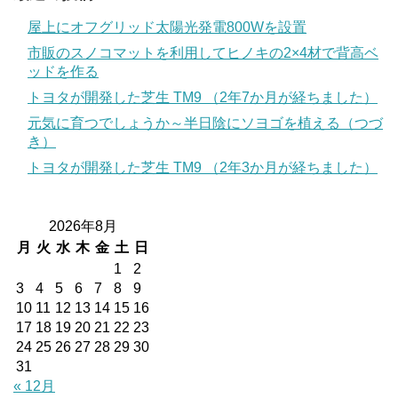
屋上にオフグリッド太陽光発電800Wを設置
市販のスノコマットを利用してヒノキの2×4材で背高ベ
ッドを作る
トヨタが開発した芝生 TM9 （2年7か月が経ちました）
元気に育つでしょうか～半日陰にソヨゴを植える（つづ
き）
トヨタが開発した芝生 TM9 （2年3か月が経ちました）
2026年8月
月
火
水
木
金
土
日
1
2
3
4
5
6
7
8
9
10
11
12
13
14
15
16
17
18
19
20
21
22
23
24
25
26
27
28
29
30
31
« 12月