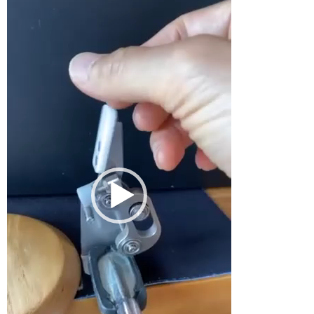
動
画
プ
レ
ー
ヤ
ー