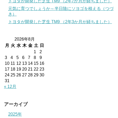
トヨタが開発した芝生 TM9 （2年7か月が経ちました）
元気に育つでしょうか～半日陰にソヨゴを植える（つづ
き）
トヨタが開発した芝生 TM9 （2年3か月が経ちました）
2026年8月
月
火
水
木
金
土
日
1
2
3
4
5
6
7
8
9
10
11
12
13
14
15
16
17
18
19
20
21
22
23
24
25
26
27
28
29
30
31
« 12月
アーカイブ
2025年