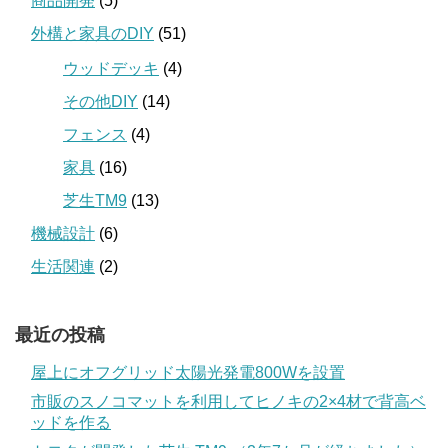
商品開発
(5)
外構と家具のDIY
(51)
ウッドデッキ
(4)
その他DIY
(14)
フェンス
(4)
家具
(16)
芝生TM9
(13)
機械設計
(6)
生活関連
(2)
最近の投稿
屋上にオフグリッド太陽光発電800Wを設置
市販のスノコマットを利用してヒノキの2×4材で背高ベ
ッドを作る