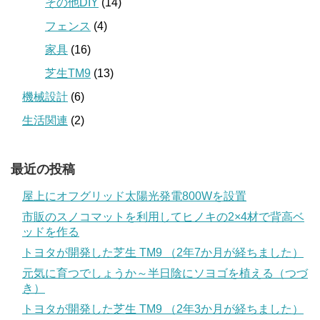
その他DIY
(14)
フェンス
(4)
家具
(16)
芝生TM9
(13)
機械設計
(6)
生活関連
(2)
最近の投稿
屋上にオフグリッド太陽光発電800Wを設置
市販のスノコマットを利用してヒノキの2×4材で背高ベ
ッドを作る
トヨタが開発した芝生 TM9 （2年7か月が経ちました）
元気に育つでしょうか～半日陰にソヨゴを植える（つづ
き）
トヨタが開発した芝生 TM9 （2年3か月が経ちました）