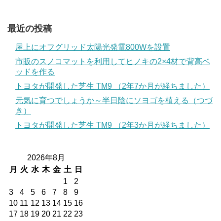
最近の投稿
屋上にオフグリッド太陽光発電800Wを設置
市販のスノコマットを利用してヒノキの2×4材で背高ベ
ッドを作る
トヨタが開発した芝生 TM9 （2年7か月が経ちました）
元気に育つでしょうか～半日陰にソヨゴを植える（つづ
き）
トヨタが開発した芝生 TM9 （2年3か月が経ちました）
2026年8月
月
火
水
木
金
土
日
1
2
3
4
5
6
7
8
9
10
11
12
13
14
15
16
17
18
19
20
21
22
23