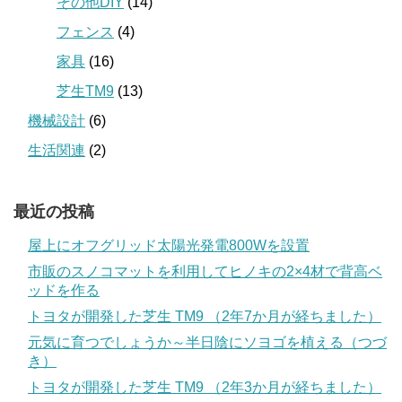
その他DIY
(14)
フェンス
(4)
家具
(16)
芝生TM9
(13)
機械設計
(6)
生活関連
(2)
最近の投稿
屋上にオフグリッド太陽光発電800Wを設置
市販のスノコマットを利用してヒノキの2×4材で背高ベ
ッドを作る
トヨタが開発した芝生 TM9 （2年7か月が経ちました）
元気に育つでしょうか～半日陰にソヨゴを植える（つづ
き）
トヨタが開発した芝生 TM9 （2年3か月が経ちました）