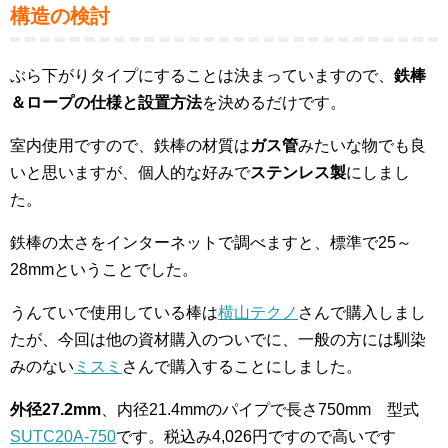
構造の検討
ぶら下がりタイプにすることは決まっていますので、
鉄棒
＆ロープの仕様と設置方法
を決めるだけです。
室内使用ですので、鉄棒の材質は
ガス管
みたいな物でも良
いと思いますが、個人的な好みで
ステンレス製
にしまし
た。
鉄棒の太さをインターネットで調べますと、標準で25～
28mmということでした。
うんていで使用している棒は
横山テクノ
さんで購入しまし
たが、今回は他の資材購入のついでに、一般の方には馴染
みのない
ミスミ
さんで購入することにしました。
外径27.2mm
、内径21.4mmのパイプで長さ750mm 型式
SUTC20A-750
です。税込み4,026円ですので高いです