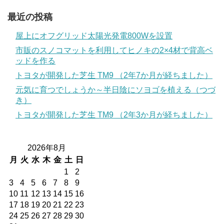
最近の投稿
屋上にオフグリッド太陽光発電800Wを設置
市販のスノコマットを利用してヒノキの2×4材で背高ベ
ッドを作る
トヨタが開発した芝生 TM9 （2年7か月が経ちました）
元気に育つでしょうか～半日陰にソヨゴを植える（つづ
き）
トヨタが開発した芝生 TM9 （2年3か月が経ちました）
2026年8月
月
火
水
木
金
土
日
1
2
3
4
5
6
7
8
9
10
11
12
13
14
15
16
17
18
19
20
21
22
23
24
25
26
27
28
29
30